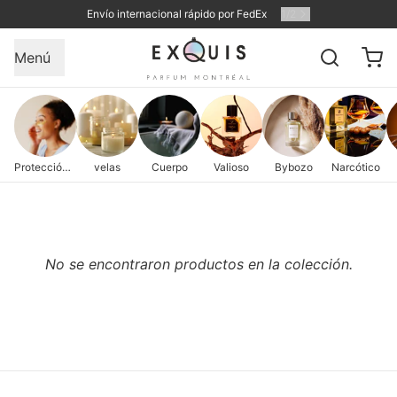
Envío internacional rápido por FedEx
1
/
2
Menú
Protección de la piel
velas
Cuerpo
Valioso
Bybozo
Narcótico
No se encontraron productos en la colección.